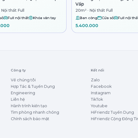
Vấp
 Nội thất Full
20m² · Nội thất Full
sổ
Full nội thất
Khóa vân tay
Ban công
Cửa sổ
Full nội thấ
.000
5.400.000
Công ty
Kết nối
Về chúng tôi
Zalo
Hợp Tác & Tuyển Dụng
Facebook
Engineering
Instagram
Liên hệ
TikTok
Hành trình kiến tạo
Youtube
Tìm phòng nhanh chóng
HiFriendz Tuyển Dụng
Chính sách bảo mật
HiFriendz Cộng Đồng T