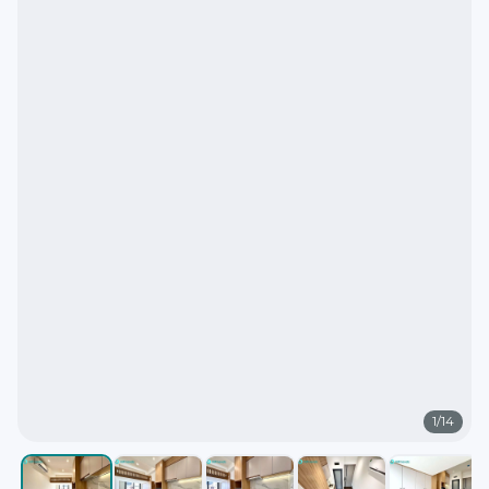
1
/
14