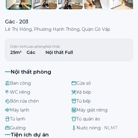
Gác · 203
Lê Thị Hồng, Phường Hạnh Thông, Quận Gò Vấp
Diện tích
Loại phòng
Nội thất
25m²
Gác
Nội thất Full
Nội thất phòng
Ban công
Cửa sổ
WC riêng
Kệ bếp
Bồn rửa chén
Tủ bếp
Máy lạnh
Máy giặt riêng
Tủ lạnh
Tủ quần áo
Giường
Nước nóng
·
NLMT
Tiện ích dự án