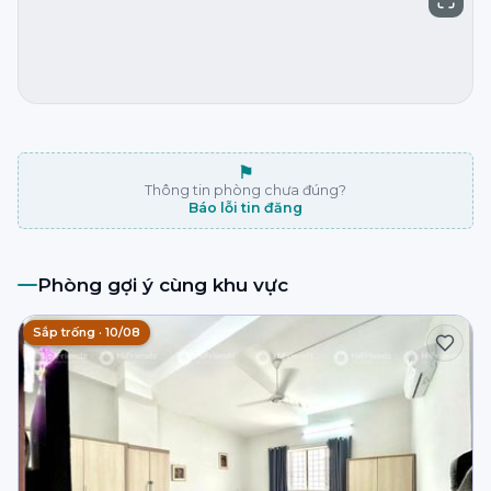
⚑
Thông tin phòng chưa đúng?
Báo lỗi tin đăng
Phòng gợi ý cùng khu vực
Sắp trống · 10/08