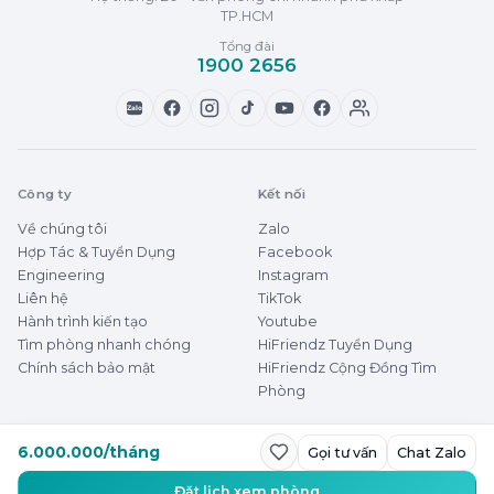
TP.HCM
Tổng đài
1900 2656
Zalo
Công ty
Kết nối
Về chúng tôi
Zalo
Hợp Tác & Tuyển Dụng
Facebook
Engineering
Instagram
Liên hệ
TikTok
Hành trình kiến tạo
Youtube
Tìm phòng nhanh chóng
HiFriendz Tuyển Dụng
Chính sách bảo mật
HiFriendz Cộng Đồng Tìm
Phòng
6.000.000/tháng
Gọi tư vấn
Chat Zalo
© 2026 HiFriendz
Thuê phòng dễ dàng
Đặt lịch xem phòng