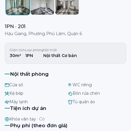
1PN · 201
Hậu Giang, Phường Phú Lâm, Quận 6
Diện tích
Loại phòng
Nội thất
30m²
1PN
Nội thất Cơ bản
Nội thất phòng
Cửa sổ
WC riêng
Kệ bếp
Bồn rửa chén
Máy lạnh
Tủ quần áo
Tiện ích dự án
Khóa vân tay
·
Có
Phụ phí (theo đơn giá)