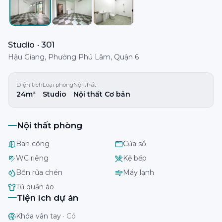
Studio · 301
Hậu Giang, Phường Phú Lâm, Quận 6
Diện tích
Loại phòng
Nội thất
24m²
Studio
Nội thất Cơ bản
Nội thất phòng
Ban công
Cửa sổ
WC riêng
Kệ bếp
Bồn rửa chén
Máy lạnh
Tủ quần áo
Tiện ích dự án
Khóa vân tay
·
Có