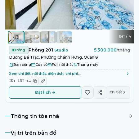
1
/
4
Phòng 201
5.300.000
Trống
Studio
/tháng
Dương Bá Trạc, Phường Chánh Hưng, Quận 8
Ban công
Cửa sổ
Full nội thất
Thang máy
Xem chi tiết: nội thất, diện tích, chi phí…
ID:
LST-i
…
Đặt lịch →
Chi tiết
Thông tin tòa nhà
Vị trí trên bản đồ