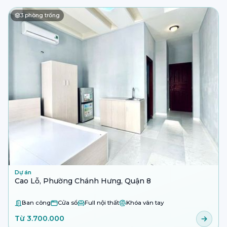
3
phòng trống
Dự án
Cao Lỗ, Phường Chánh Hưng, Quận 8
Ban công
Cửa sổ
Full nội thất
Khóa vân tay
Từ 3.700.000