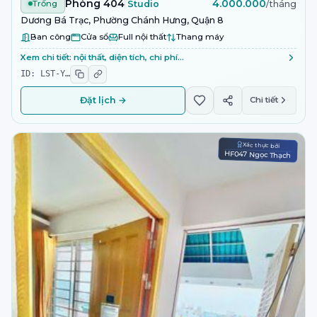
Phòng 404
4.000.000
Trống
Studio
/tháng
Dương Bá Trạc, Phường Chánh Hưng, Quận 8
Ban công
Cửa sổ
Full nội thất
Thang máy
Xem chi tiết: nội thất, diện tích, chi phí…
ID:
LST-Y
…
Đặt lịch →
Chi tiết
Xác thực bởi
HF047 Ngọc Thạch