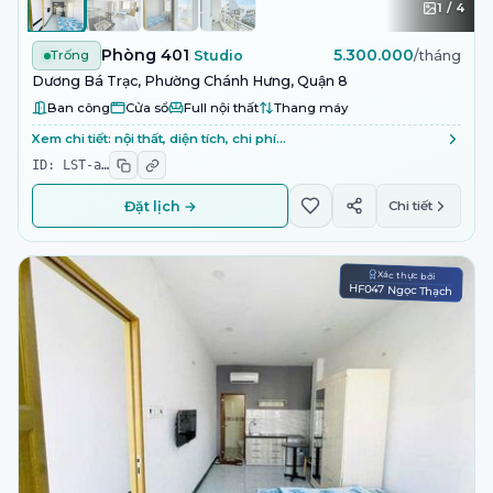
1
/
4
Phòng 401
5.300.000
Trống
Studio
/tháng
Dương Bá Trạc, Phường Chánh Hưng, Quận 8
Ban công
Cửa sổ
Full nội thất
Thang máy
Xem chi tiết: nội thất, diện tích, chi phí…
ID:
LST-a
…
Đặt lịch →
Chi tiết
Xác thực bởi
HF047 Ngọc Thạch