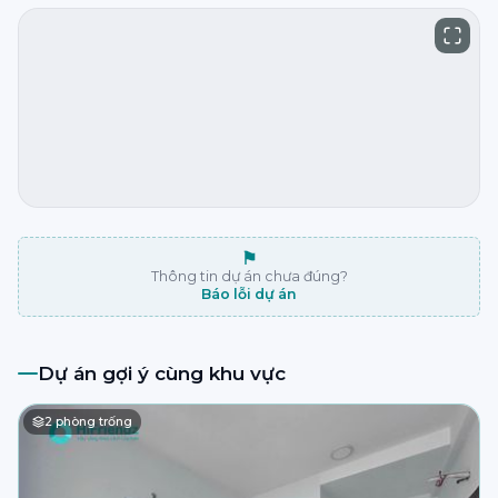
⚑
Thông tin dự án chưa đúng?
Báo lỗi dự án
Dự án gợi ý cùng khu vực
2
phòng trống