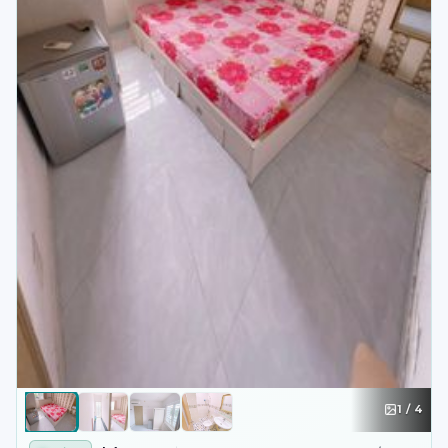
1
/
4