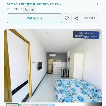
Xem chi tiết: nội thất, diện tích, chi phí…
ID:
33b57
…
Đặt lịch →
Chi tiết
Xác thực bởi
HF047 Ngọc Thạch