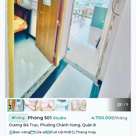
1
/
5
Phòng 501
4.700.000
Trống
Studio
/tháng
Dương Bá Trạc, Phường Chánh Hưng, Quận 8
Ban công
Cửa sổ
Full nội thất
Thang máy