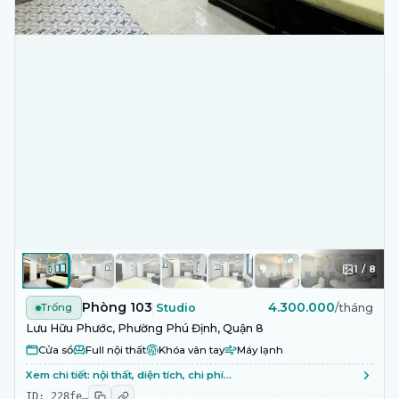
1
/
8
Phòng 103
4.300.000
Trống
Studio
/tháng
Lưu Hữu Phước, Phường Phú Định, Quận 8
Cửa sổ
Full nội thất
Khóa vân tay
Máy lạnh
Xem chi tiết: nội thất, diện tích, chi phí…
ID:
228fe
…