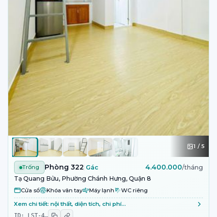
1
/
5
Phòng 322
4.400.000
Trống
Gác
/tháng
Tạ Quang Bửu, Phường Chánh Hưng, Quận 8
Cửa sổ
Khóa vân tay
Máy lạnh
WC riêng
Xem chi tiết: nội thất, diện tích, chi phí…
ID:
LST-4
…