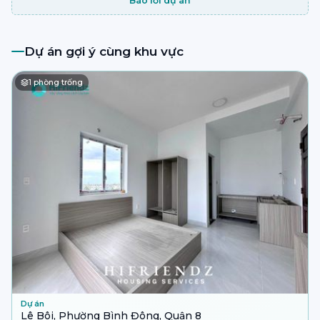
Báo lỗi dự án
Dự án gợi ý cùng khu vực
1
phòng trống
Dự án
Lê Bôi, Phường Bình Đông, Quận 8