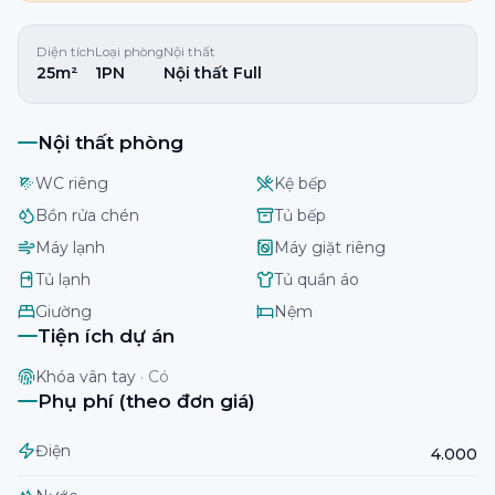
Diện tích
Loại phòng
Nội thất
25m²
1PN
Nội thất Full
Nội thất phòng
WC riêng
Kệ bếp
Bồn rửa chén
Tủ bếp
Máy lạnh
Máy giặt riêng
Tủ lạnh
Tủ quần áo
Giường
Nệm
Tiện ích dự án
Khóa vân tay
·
Có
Phụ phí (theo đơn giá)
Điện
4.000