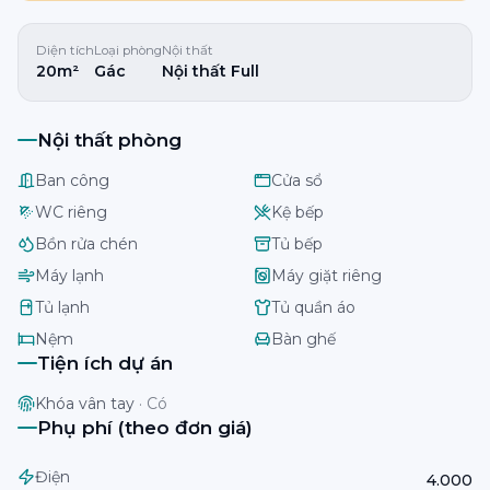
Diện tích
Loại phòng
Nội thất
20m²
Gác
Nội thất Full
Nội thất phòng
Ban công
Cửa sổ
WC riêng
Kệ bếp
Bồn rửa chén
Tủ bếp
Máy lạnh
Máy giặt riêng
Tủ lạnh
Tủ quần áo
Nệm
Bàn ghế
Tiện ích dự án
Khóa vân tay
·
Có
Phụ phí (theo đơn giá)
Điện
4.000