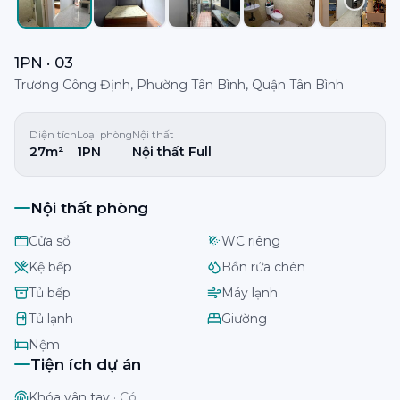
1PN · 03
Trương Công Định, Phường Tân Bình, Quận Tân Bình
Diện tích
Loại phòng
Nội thất
27m²
1PN
Nội thất Full
Nội thất phòng
Cửa sổ
WC riêng
Kệ bếp
Bồn rửa chén
Tủ bếp
Máy lạnh
Tủ lạnh
Giường
Nệm
Tiện ích dự án
Khóa vân tay
·
Có