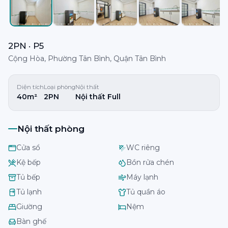
2PN · P5
Cộng Hòa, Phường Tân Bình, Quận Tân Bình
Diện tích
Loại phòng
Nội thất
40m²
2PN
Nội thất Full
Nội thất phòng
Cửa sổ
WC riêng
Kệ bếp
Bồn rửa chén
Tủ bếp
Máy lạnh
Tủ lạnh
Tủ quần áo
Giường
Nệm
Bàn ghế