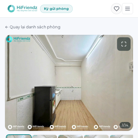
Ký gửi phòng
← Quay lại danh sách phòng
1
/
14