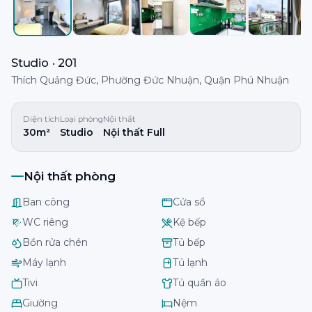
Studio · 201
Thích Quảng Đức, Phường Đức Nhuận, Quận Phú Nhuận
Diện tích
Loại phòng
Nội thất
30m²
Studio
Nội thất Full
Nội thất phòng
Ban công
Cửa sổ
WC riêng
Kệ bếp
Bồn rửa chén
Tủ bếp
Máy lạnh
Tủ lạnh
Tivi
Tủ quần áo
Giường
Nệm