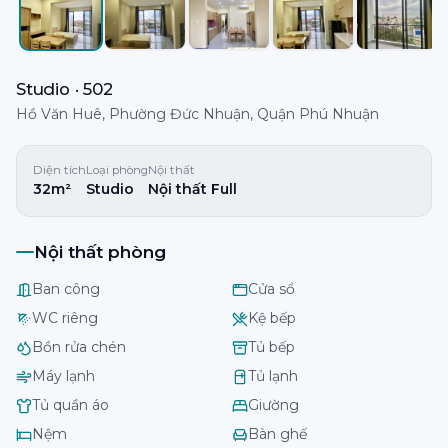
Studio · 502
Hồ Văn Huê, Phường Đức Nhuận, Quận Phú Nhuận
Diện tích
Loại phòng
Nội thất
32m²
Studio
Nội thất Full
Nội thất phòng
Ban công
Cửa sổ
WC riêng
Kệ bếp
Bồn rửa chén
Tủ bếp
Máy lạnh
Tủ lạnh
Tủ quần áo
Giường
Nệm
Bàn ghế