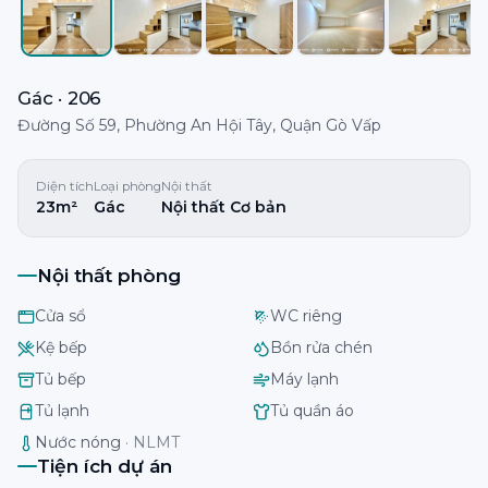
Gác · 206
Đường Số 59, Phường An Hội Tây, Quận Gò Vấp
Diện tích
Loại phòng
Nội thất
23m²
Gác
Nội thất Cơ bản
Nội thất phòng
Cửa sổ
WC riêng
Kệ bếp
Bồn rửa chén
Tủ bếp
Máy lạnh
Tủ lạnh
Tủ quần áo
Nước nóng
·
NLMT
Tiện ích dự án