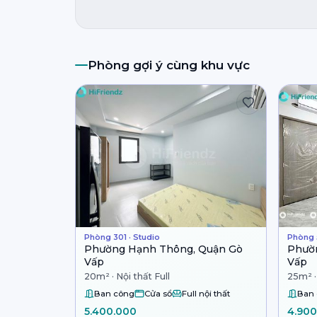
Phòng gợi ý cùng khu vực
Phòng 301 · Studio
Phòng 
Phường Hạnh Thông, Quận Gò
Phườn
Vấp
Vấp
20m² · Nội thất Full
25m² ·
Ban công
Cửa sổ
Full nội thất
Ban
5.400.000
4.900