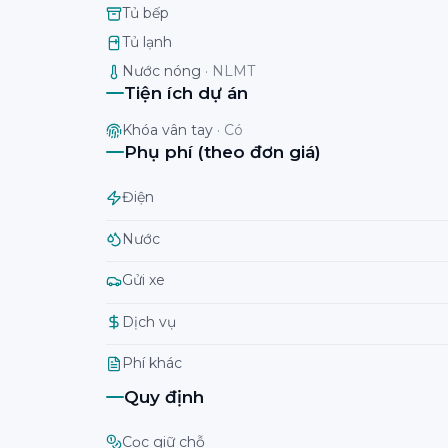
Tủ bếp
Tủ lạnh
Nước nóng
·
NLMT
Tiện ích dự án
Khóa vân tay
·
Có
Phụ phí (theo đơn giá)
Điện
Nước
Gửi xe
Dịch vụ
Phí khác
Quy định
Cọc giữ chỗ