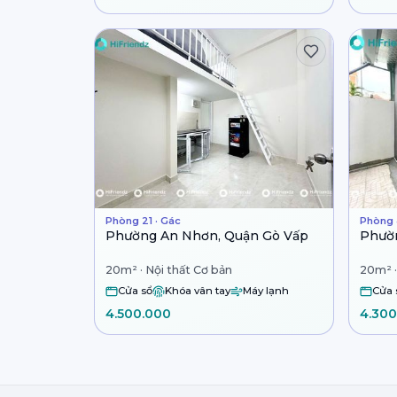
Phòng 21 · Gác
Phòng 
Phường An Nhơn, Quận Gò Vấp
Phườ
20m² · Nội thất Cơ bản
20m² ·
Cửa sổ
Khóa vân tay
Máy lạnh
Cửa 
4.500.000
4.300