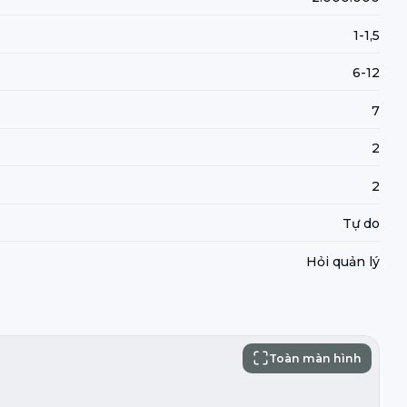
1-1,5
6-12
7
2
2
Tự do
Hỏi quản lý
Toàn màn hình