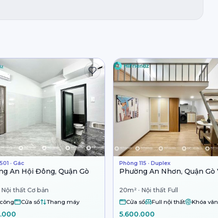
501 · Gác
Phòng 115 · Duplex
g An Hội Đông, Quận Gò
Phường An Nhơn, Quận Gò
 Nội thất Cơ bản
20m² · Nội thất Full
 công
Cửa sổ
Thang máy
Cửa sổ
Full nội thất
Khóa vân
.000
5.600.000