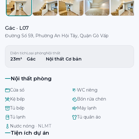
Gác · L07
Đường Số 59, Phường An Hội Tây, Quận Gò Vấp
Diện tích
Loại phòng
Nội thất
23m²
Gác
Nội thất Cơ bản
Nội thất phòng
Cửa sổ
WC riêng
Kệ bếp
Bồn rửa chén
Tủ bếp
Máy lạnh
Tủ lạnh
Tủ quần áo
Nước nóng
·
NLMT
Tiện ích dự án