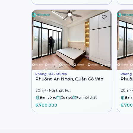
Phòng 103 · Studio
Phòng 1
Phường An Nhơn, Quận Gò Vấp
Phườ
20m² · Nội thất Full
20m² ·
Ban công
Cửa sổ
Full nội thất
Ban
6.700.000
6.700