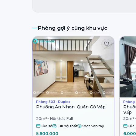
Phòng gợi ý cùng khu vực
Phòng 303 · Duplex
Phòng 2
Phường An Nhơn, Quận Gò Vấp
Phườ
Vấp
20m² · Nội thất Full
30m² ·
Cửa sổ
Full nội thất
Khóa vân tay
Cửa 
5.600.000
6.000