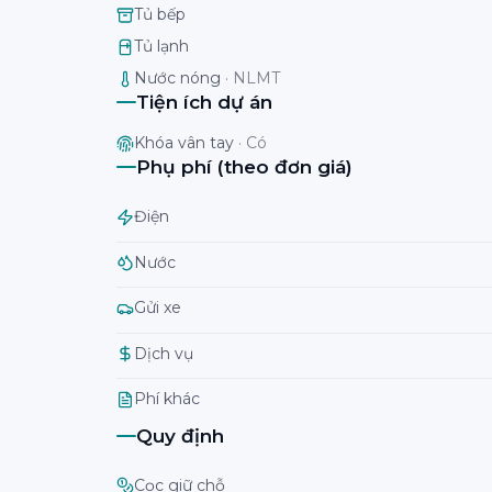
Tủ bếp
Tủ lạnh
Nước nóng
·
NLMT
Tiện ích dự án
Khóa vân tay
·
Có
Phụ phí (theo đơn giá)
Điện
Nước
Gửi xe
Dịch vụ
Phí khác
Quy định
Cọc giữ chỗ