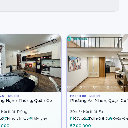
01 · Studio
Phòng 118 · Duplex
ng Hạnh Thông, Quận Gò
Phường An Nhơn, Quận Gò
 Nội thất Trống
20m² · Nội thất Full
sổ
Khóa vân tay
Máy lạnh
Cửa sổ
Full nội thất
Khóa vân
.000
5.300.000