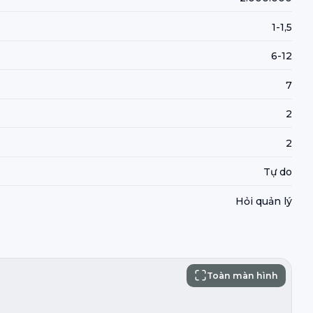
1-1,5
6-12
7
2
2
Tự do
Hỏi quản lý
Toàn màn hình