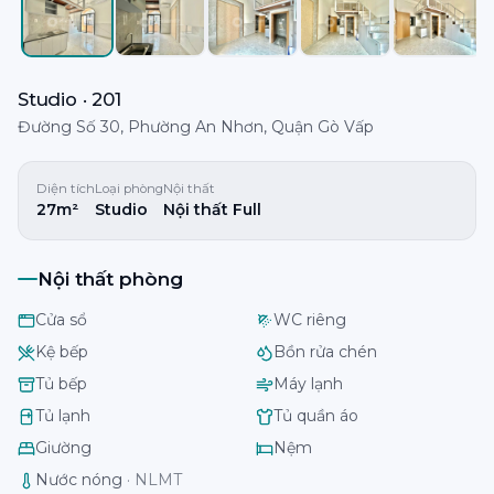
Studio · 201
Đường Số 30, Phường An Nhơn, Quận Gò Vấp
Diện tích
Loại phòng
Nội thất
27m²
Studio
Nội thất Full
Nội thất phòng
Cửa sổ
WC riêng
Kệ bếp
Bồn rửa chén
Tủ bếp
Máy lạnh
Tủ lạnh
Tủ quần áo
Giường
Nệm
Nước nóng
·
NLMT