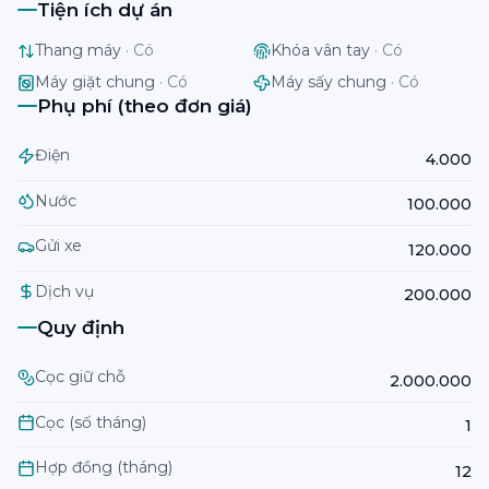
Tiện ích dự án
Thang máy
·
Có
Khóa vân tay
·
Có
Máy giặt chung
·
Có
Máy sấy chung
·
Có
Phụ phí (theo đơn giá)
Điện
4.000
Nước
100.000
Gửi xe
120.000
Dịch vụ
200.000
Quy định
Cọc giữ chỗ
2.000.000
Cọc (số tháng)
1
Hợp đồng (tháng)
12