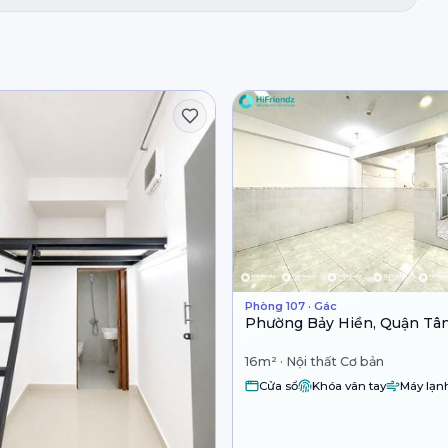
Phòng 107 · Gác
Phường Bảy Hiền, Quận Tâ
16m² · Nội thất Cơ bản
Cửa sổ
Khóa vân tay
Máy lạn