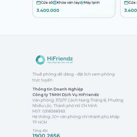
Cửa sổ
Khóa vân tay
Máy lạnh
Cửa 
3.400.000
3.400
Thuê phòng dễ dàng - đặt lịch xem phòng
trực tuyến.
Thông tin Doanh Nghiệp
Công ty TNHH Dịch Vụ HiFriendz
Văn phòng: 372/17 Cách Mạng Tháng 8, Phường
Nhiêu Lộc, Thành phố Hồ Chí Minh
MST:
0318368363
Hệ thống: 20+ văn phòng chi nhánh phủ khắp
TP.HCM
Tổng đài
1900 2656