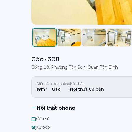
Gác · 308
Cống Lở, Phường Tân Sơn, Quận Tân Bình
Diện tích
Loại phòng
Nội thất
18m²
Gác
Nội thất Cơ bản
Nội thất phòng
Cửa sổ
Kệ bếp