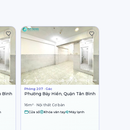
Phòng 207 · Gác
n Bình
Phường Bảy Hiền, Quận Tân Bình
16m² · Nội thất Cơ bản
h
Cửa sổ
Khóa vân tay
Máy lạnh