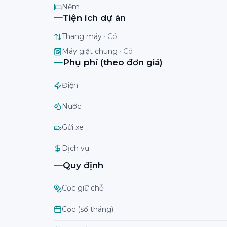
Nệm
Tiện ích dự án
Thang máy
·
Có
Máy giặt chung
·
Có
Phụ phí (theo đơn giá)
Điện
Nước
Gửi xe
Dịch vụ
Quy định
Cọc giữ chỗ
Cọc (số tháng)