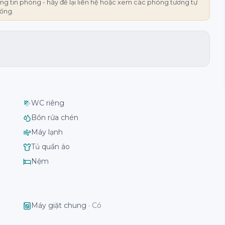
g tin phòng - hãy để lại liên hệ hoặc xem các phòng tương tự
rống.
WC riêng
Bồn rửa chén
Máy lạnh
Tủ quần áo
Nệm
Máy giặt chung
·
Có