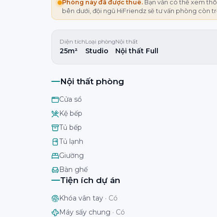
Phòng này đã được thuê.
Bạn vẫn có thể xem thôn
bên dưới, đội ngũ HiFriendz sẽ tư vấn phòng còn t
Diện tích
Loại phòng
Nội thất
25m²
Studio
Nội thất Full
Nội thất phòng
Cửa sổ
Kệ bếp
Tủ bếp
Tủ lạnh
Giường
Bàn ghế
Tiện ích dự án
Khóa vân tay
·
Có
Máy sấy chung
·
Có