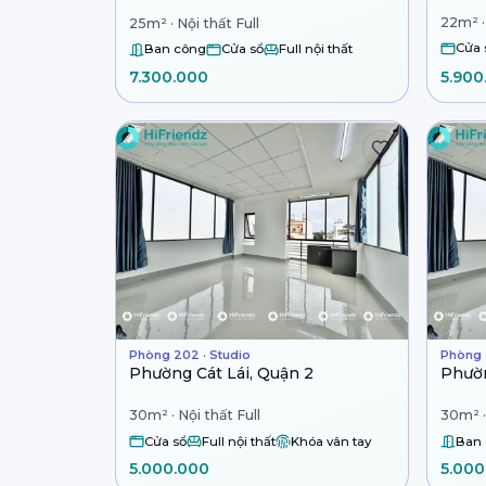
22m² · 
25m² · Nội thất Full
Cửa 
Ban công
Cửa sổ
Full nội thất
7.300.000
5.900
Phòng 202 · Studio
Phòng 2
Phường Cát Lái, Quận 2
Phườn
30m² · Nội thất Full
30m² ·
Cửa sổ
Full nội thất
Khóa vân tay
Ban
5.000.000
5.000