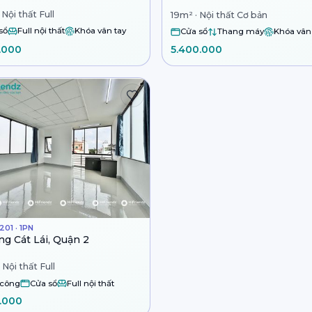
Nội thất Full
19m² · Nội thất Cơ bản
sổ
Full nội thất
Khóa vân tay
Cửa sổ
Thang máy
Khóa vân
.000
5.400.000
01 · 1PN
g Cát Lái, Quận 2
 Nội thất Full
 công
Cửa sổ
Full nội thất
.000