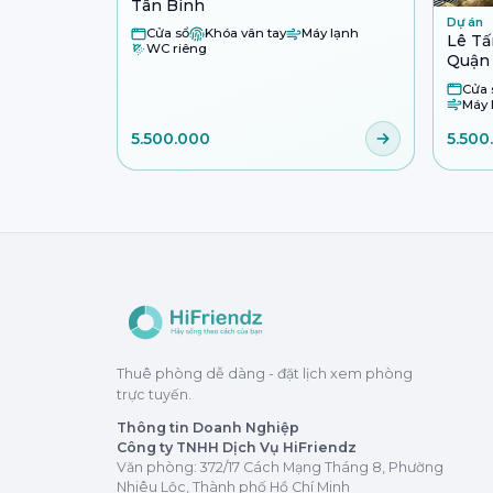
Tân Bình
Dự án
Cửa sổ
Khóa vân tay
Máy lạnh
Lê Tấ
WC riêng
Quận
Cửa 
Máy 
5.500.000
5.500
Thuê phòng dễ dàng - đặt lịch xem phòng
trực tuyến.
Thông tin Doanh Nghiệp
Công ty TNHH Dịch Vụ HiFriendz
Văn phòng: 372/17 Cách Mạng Tháng 8, Phường
Nhiêu Lộc, Thành phố Hồ Chí Minh