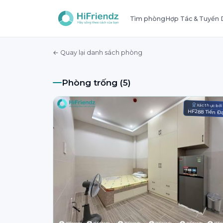
Tìm phòng
Hợp Tác & Tuyển
← Quay lại danh sách phòng
Phòng trống (5)
Xác thực bở
HF288 Tiến Đ