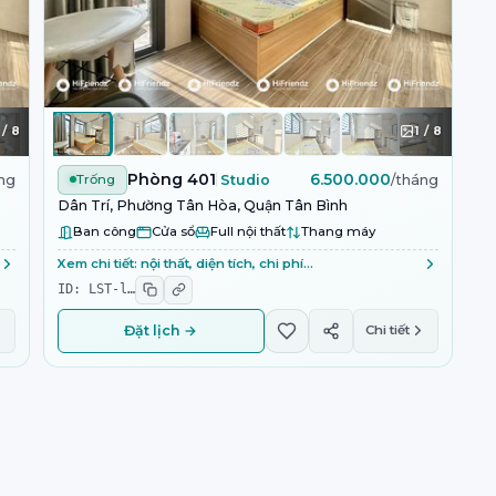
/
8
1
/
8
Phòng 401
6.500.000
ng
Trống
Studio
/tháng
Dân Trí, Phường Tân Hòa, Quận Tân Bình
Ban công
Cửa sổ
Full nội thất
Thang máy
Xem chi tiết: nội thất, diện tích, chi phí…
ID:
LST-l
…
Đặt lịch →
Chi tiết