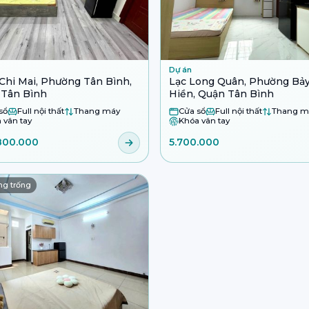
Dự án
Chi Mai, Phường Tân Bình,
Lạc Long Quân, Phường Bả
 Tân Bình
Hiền, Quận Tân Bình
sổ
Full nội thất
Thang máy
Cửa sổ
Full nội thất
Thang m
 vân tay
Khóa vân tay
800.000
5.700.000
g trống