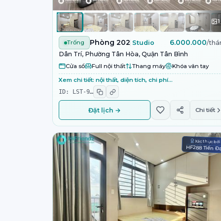
1
Phòng 202
6.000.000
Trống
Studio
/thá
Dân Trí, Phường Tân Hòa, Quận Tân Bình
Cửa sổ
Full nội thất
Thang máy
Khóa vân tay
Xem chi tiết: nội thất, diện tích, chi phí…
ID:
LST-9
…
Đặt lịch →
Chi tiết
Xác thực bở
HF288 Tiến Đ