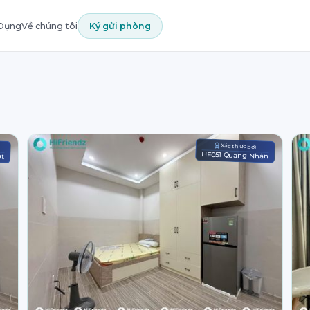
 Dụng
Về chúng tôi
Ký gửi phòng
Xác thực bởi
i
HF051 Quang Nhân
ạt