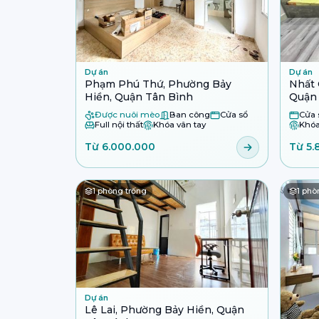
Dự án
Dự án
Phạm Phú Thứ, Phường Bảy
Nhất 
Hiền, Quận Tân Bình
Quận
Được nuôi mèo
Ban công
Cửa sổ
Cửa 
Full nội thất
Khóa vân tay
Khóa
Từ 6.000.000
Từ 5.
1
phòng trống
1
phòn
Dự án
Lê Lai, Phường Bảy Hiền, Quận