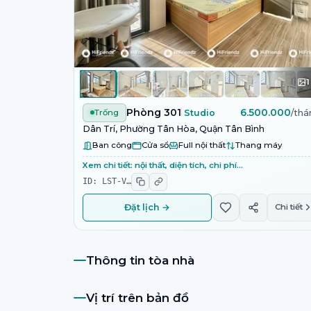
1
Phòng 301
6.500.000
Trống
Studio
/thá
Dân Trí, Phường Tân Hòa, Quận Tân Bình
Ban công
Cửa sổ
Full nội thất
Thang máy
Xem chi tiết: nội thất, diện tích, chi phí…
ID:
LST-V
…
Đặt lịch →
Chi tiết
Thông tin tòa nhà
Vị trí trên bản đồ