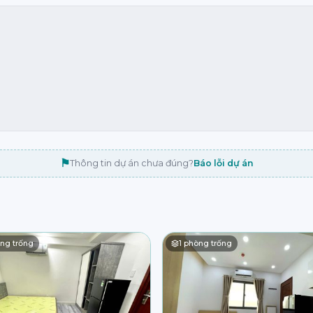
⚑
Thông tin dự án chưa đúng?
Báo lỗi dự án
ng trống
1
phòng trống