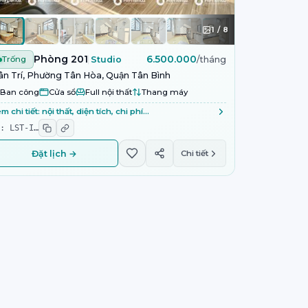
1
/
8
Phòng 201
6.500.000
Trống
Studio
/tháng
n Trí, Phường Tân Hòa, Quận Tân Bình
Ban công
Cửa sổ
Full nội thất
Thang máy
m chi tiết: nội thất, diện tích, chi phí…
D:
LST-I
…
Đặt lịch →
Chi tiết