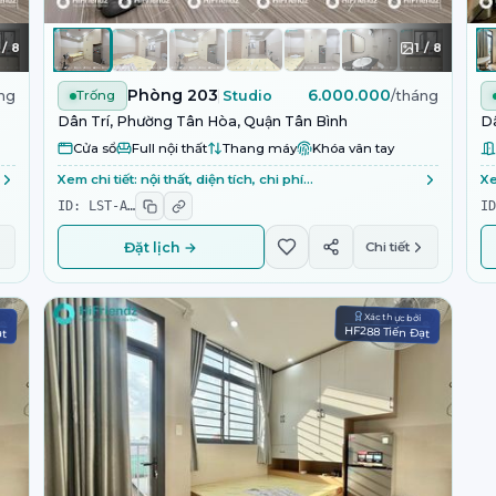
/
8
1
/
8
Phòng 203
6.000.000
ng
Trống
Studio
/tháng
Dân Trí, Phường Tân Hòa, Quận Tân Bình
Dâ
Cửa sổ
Full nội thất
Thang máy
Khóa vân tay
Xem chi tiết: nội thất, diện tích, chi phí…
Xe
ID:
LST-A
…
I
Đặt lịch →
Chi tiết
i
Xác thực bởi
ạt
HF288 Tiến Đạt