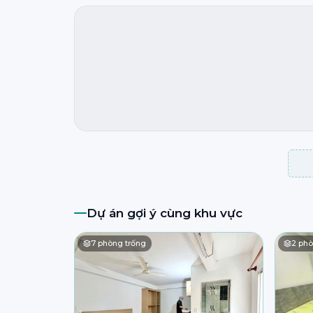
Dự án gợi ý cùng khu vực
7
phòng trống
2
phò