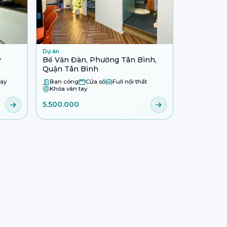
Dự án
y
Bế Văn Đàn, Phường Tân Bình,
Quận Tân Bình
áy
Ban công
Cửa sổ
Full nội thất
Khóa vân tay
5.500.000