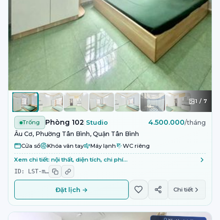
1
/
7
Phòng 102
4.500.000
Trống
Studio
/tháng
Âu Cơ, Phường Tân Bình, Quận Tân Bình
Cửa sổ
Khóa vân tay
Máy lạnh
WC riêng
Xem chi tiết: nội thất, diện tích, chi phí…
ID:
LST-m
…
Đặt lịch →
Chi tiết