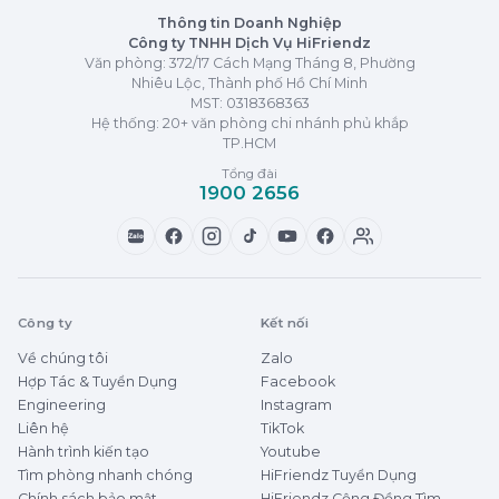
Thông tin Doanh Nghiệp
Công ty TNHH Dịch Vụ HiFriendz
Văn phòng: 372/17 Cách Mạng Tháng 8, Phường
Nhiêu Lộc, Thành phố Hồ Chí Minh
MST:
0318368363
Hệ thống: 20+ văn phòng chi nhánh phủ khắp
TP.HCM
Tổng đài
1900 2656
Zalo
Công ty
Kết nối
Về chúng tôi
Zalo
Hợp Tác & Tuyển Dụng
Facebook
Engineering
Instagram
Liên hệ
TikTok
Hành trình kiến tạo
Youtube
Tìm phòng nhanh chóng
HiFriendz Tuyển Dụng
Chính sách bảo mật
HiFriendz Cộng Đồng Tìm