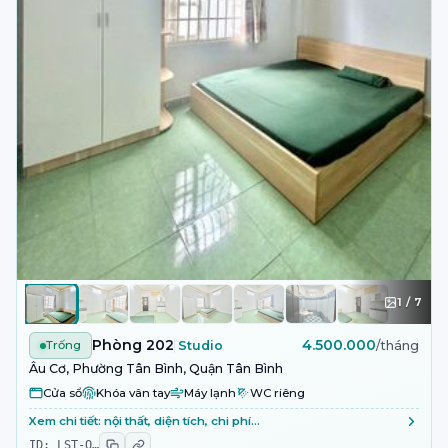
1
/
7
Phòng 202
4.500.000
Trống
Studio
/tháng
Âu Cơ, Phường Tân Bình, Quận Tân Bình
Cửa sổ
Khóa vân tay
Máy lạnh
WC riêng
Xem chi tiết: nội thất, diện tích, chi phí…
ID:
LST-Q
…