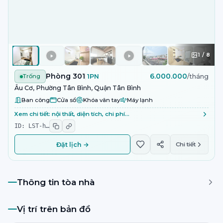
1
/
8
Phòng 301
6.000.000
Trống
1PN
/tháng
Âu Cơ, Phường Tân Bình, Quận Tân Bình
Ban công
Cửa sổ
Khóa vân tay
Máy lạnh
Xem chi tiết: nội thất, diện tích, chi phí…
ID:
LST-h
…
Đặt lịch →
Chi tiết
Thông tin tòa nhà
Vị trí trên bản đồ