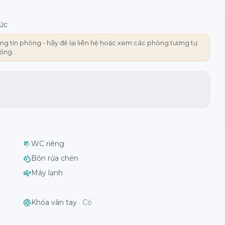
ức
g tin phòng - hãy để lại liên hệ hoặc xem các phòng tương tự
rống.
WC riêng
Bồn rửa chén
Máy lạnh
Khóa vân tay
·
Có