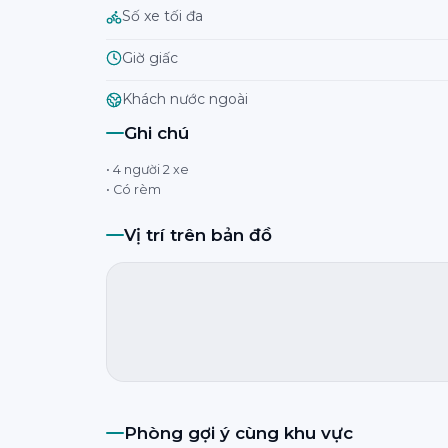
Số xe tối đa
Giờ giấc
Khách nước ngoài
Ghi chú
• 4 người 2 xe
• Có rèm
Vị trí trên bản đồ
Phòng gợi ý cùng khu vực