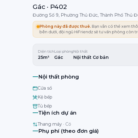
Gác · P402
Đường Số 9, Phường Thủ Đức, Thành Phố Thủ Đ
Phòng này đã được thuê.
Bạn vẫn có thể xem thôn
bên dưới, đội ngũ HiFriendz sẽ tư vấn phòng còn t
Diện tích
Loại phòng
Nội thất
25m²
Gác
Nội thất Cơ bản
Nội thất phòng
Cửa sổ
Kệ bếp
Tủ bếp
Tiện ích dự án
Thang máy
·
Có
Phụ phí (theo đơn giá)