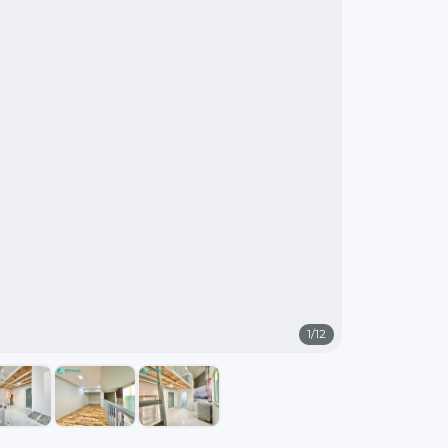
1
/
12