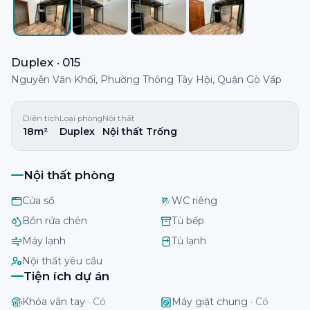
Duplex · 015
Nguyễn Văn Khối, Phường Thông Tây Hội, Quận Gò Vấp
Diện tích
Loại phòng
Nội thất
18m²
Duplex
Nội thất Trống
Nội thất phòng
Cửa sổ
WC riêng
Bồn rửa chén
Tủ bếp
Máy lạnh
Tủ lạnh
Nội thất yêu cầu
Tiện ích dự án
Khóa vân tay
·
Có
Máy giặt chung
·
Có