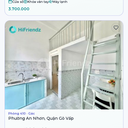
Cửa sổ
Khóa vân tay
Máy lạnh
3.700.000
Phòng 410 · Gác
Phường An Nhơn, Quận Gò Vấp