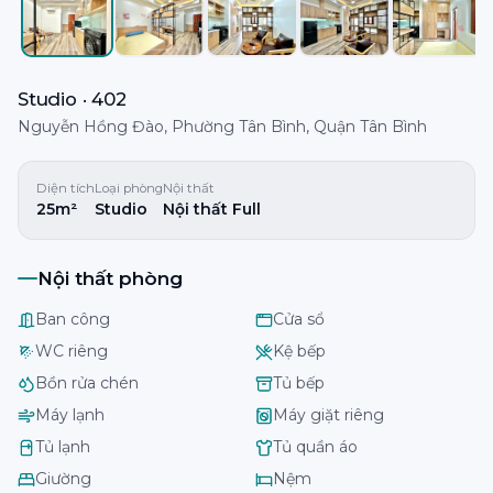
Studio · 402
Nguyễn Hồng Đào, Phường Tân Bình, Quận Tân Bình
Diện tích
Loại phòng
Nội thất
25m²
Studio
Nội thất Full
Nội thất phòng
Ban công
Cửa sổ
WC riêng
Kệ bếp
Bồn rửa chén
Tủ bếp
Máy lạnh
Máy giặt riêng
Tủ lạnh
Tủ quần áo
Giường
Nệm