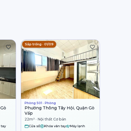
Sắp trống · 01/09
Phòng 501 · Phòng
 Gò
Phường Thông Tây Hội, Quận Gò
Vấp
22m² · Nội thất Cơ bản
 tay
Cửa sổ
Khóa vân tay
Máy lạnh