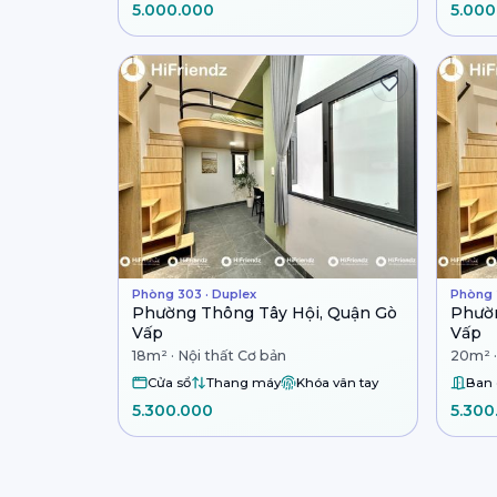
5.000.000
5.000
Phòng 303 · Duplex
Phòng 
Phường Thông Tây Hội, Quận Gò
Phườn
Vấp
Vấp
18m² · Nội thất Cơ bản
20m² ·
Cửa sổ
Thang máy
Khóa vân tay
Ban
5.300.000
5.300