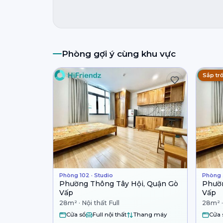
Phòng gợi ý cùng khu vực
Sắp trố
Phòng 102 · Studio
Phòng 
Phường Thông Tây Hội, Quận Gò
Phườn
Vấp
Vấp
28m² · Nội thất Full
28m² ·
Cửa sổ
Full nội thất
Thang máy
Cửa 