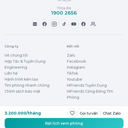
TP.HCM
Tổng đài
1900 2656
Zalo
Công ty
Kết nối
Về chúng tôi
Zalo
Hợp Tác & Tuyển Dụng
Facebook
Engineering
Instagram
Liên hệ
TikTok
Hành trình kiến tạo
Youtube
Tìm phòng nhanh chóng
HiFriendz Tuyển Dụng
Chính sách bảo mật
HiFriendz Cộng Đồng Tìm
Phòng
3.200.000/tháng
Gọi tư vấn
Chat Zalo
© 2026 HiFriendz
Thuê phòng dễ dàng
Đặt lịch xem phòng