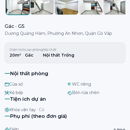
Gác · G5
Dương Quảng Hàm, Phường An Nhơn, Quận Gò Vấp
Diện tích
Loại phòng
Nội thất
20m²
Gác
Nội thất Trống
Nội thất phòng
Cửa sổ
WC riêng
Kệ bếp
Bồn rửa chén
Tiện ích dự án
Khóa vân tay
·
Có
Phụ phí (theo đơn giá)
Điện