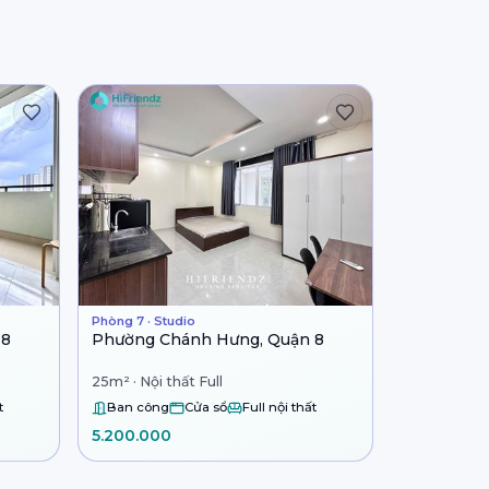
Phòng 7 · Studio
 8
Phường Chánh Hưng, Quận 8
25m² · Nội thất Full
t
Ban công
Cửa sổ
Full nội thất
5.200.000