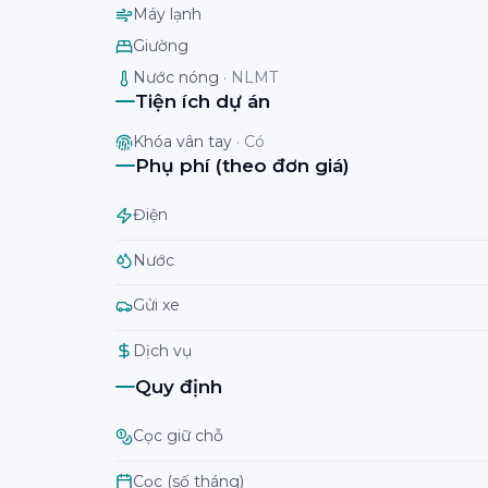
Máy lạnh
Giường
Nước nóng
·
NLMT
Tiện ích dự án
Khóa vân tay
·
Có
Phụ phí (theo đơn giá)
Điện
Nước
Gửi xe
Dịch vụ
Quy định
Cọc giữ chỗ
Cọc (số tháng)