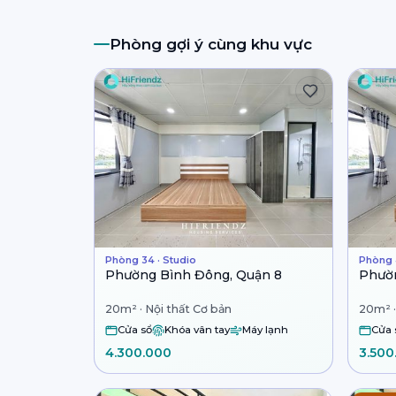
Phòng gợi ý cùng khu vực
Phòng 34 · Studio
Phòng 
Phường Bình Đông, Quận 8
Phườn
20m² · Nội thất Cơ bản
20m² ·
Cửa sổ
Khóa vân tay
Máy lạnh
Cửa 
4.300.000
3.500