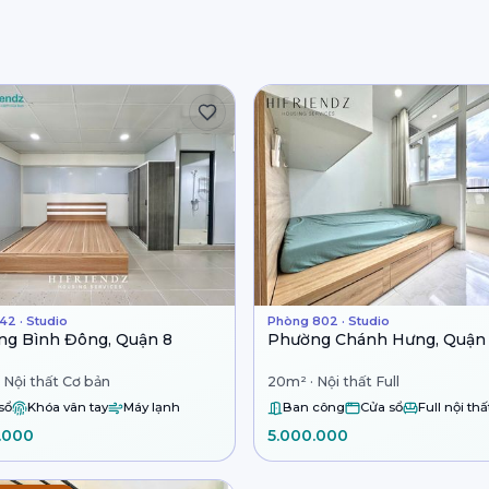
42 · Studio
Phòng 802 · Studio
g Bình Đông, Quận 8
Phường Chánh Hưng, Quận
 Nội thất Cơ bản
20m² · Nội thất Full
sổ
Khóa vân tay
Máy lạnh
Ban công
Cửa sổ
Full nội thấ
.000
5.000.000