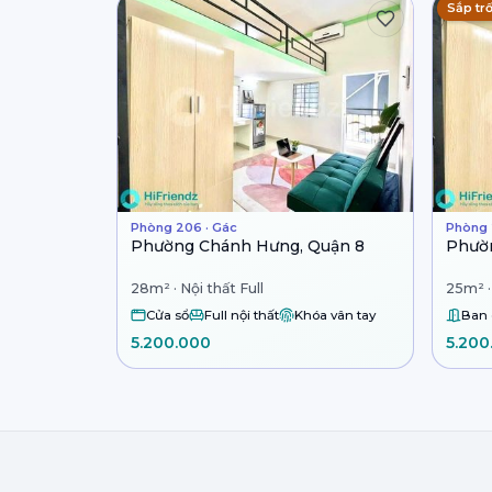
Sắp tr
Phòng 206 · Gác
Phòng 
Phường Chánh Hưng, Quận 8
Phườ
28m² · Nội thất Full
25m² · 
Cửa sổ
Full nội thất
Khóa vân tay
Ban
5.200.000
5.200