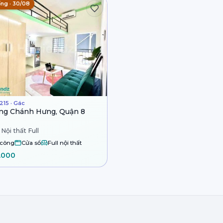
ống · 30/08
215 · Gác
ng Chánh Hưng, Quận 8
Nội thất Full
 công
Cửa sổ
Full nội thất
.000