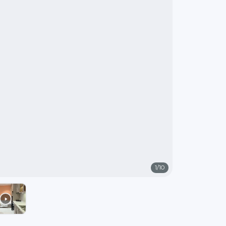
1
/
10