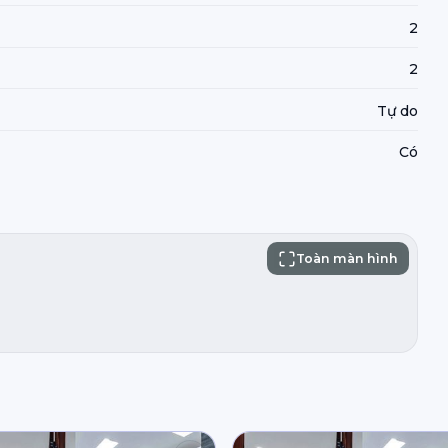
2
2
Tự do
Có
Toàn màn hình