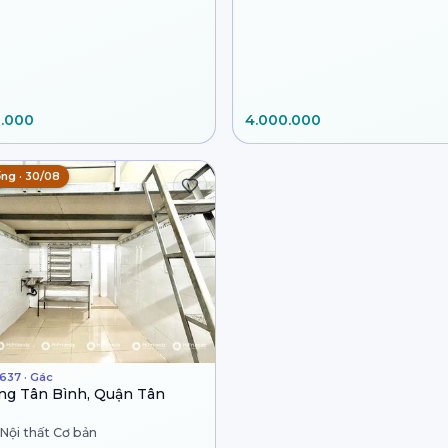
0.000
4.000.000
ống · 30/08
637 · Gác
g Tân Bình, Quận Tân
 Nội thất Cơ bản