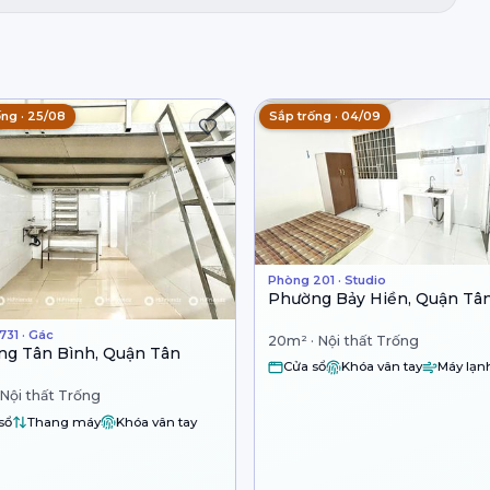
ống · 25/08
Sắp trống · 04/09
Phòng 201 · Studio
Phường Bảy Hiền, Quận Tâ
731 · Gác
20m² · Nội thất Trống
g Tân Bình, Quận Tân
Cửa sổ
Khóa vân tay
Máy lạn
 Nội thất Trống
sổ
Thang máy
Khóa vân tay