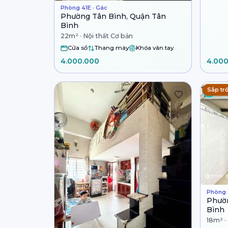
Phòng 41E · Gác
Phường Tân Bình, Quận Tân
Bình
22m² · Nội thất Cơ bản
Cửa sổ
Thang máy
Khóa vân tay
4.000.000
4.00
Sắp tr
Phòng 
Phườn
Bình
18m² ·