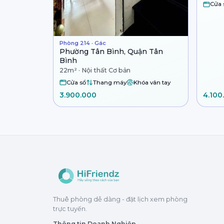
Cửa 
Phòng 214 · Gác
Phường Tân Bình, Quận Tân
Bình
22m² · Nội thất Cơ bản
Cửa sổ
Thang máy
Khóa vân tay
3.900.000
4.100
Thuê phòng dễ dàng - đặt lịch xem phòng
trực tuyến.
Thông tin Doanh Nghiệp