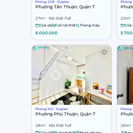
Phòng 209 · Duplex
Phòng 2
Phường Tân Thuận, Quận 7
Phườn
27m² · Nội thất Full
22m² · 
Cửa sổ
Full nội thất
Thang máy
Cửa 
6.000.000
5.700
Phòng 102 · Duplex
Phòng 2
Phường Phú Thuận, Quận 7
Phườn
28m² · Nội thất Full
26m² ·
Cửa sổ
Full nội thất
Khóa vân tay
Ban