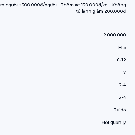
m người +500.000đ/người • Thêm xe 150.000đ/xe • Không
tủ lạnh giảm 200.000đ
2.000.000
1-1,5
6-12
7
2-4
2-4
Tự do
Hỏi quản lý