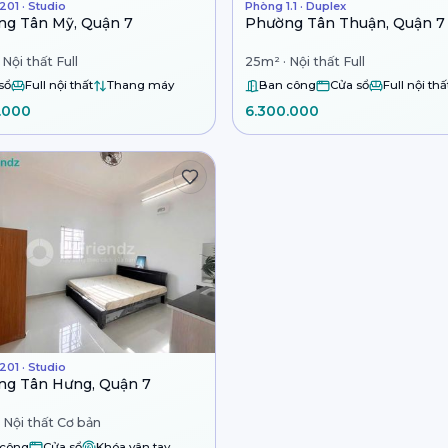
01 · Studio
Phòng 1.1 · Duplex
g Tân Mỹ, Quận 7
Phường Tân Thuận, Quận 7
Nội thất Full
25m² · Nội thất Full
sổ
Full nội thất
Thang máy
Ban công
Cửa sổ
Full nội thấ
.000
6.300.000
01 · Studio
g Tân Hưng, Quận 7
 Nội thất Cơ bản
 công
Cửa sổ
Khóa vân tay