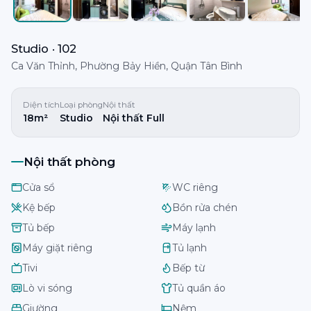
Studio · 102
Ca Văn Thỉnh, Phường Bảy Hiền, Quận Tân Bình
Diện tích
Loại phòng
Nội thất
18m²
Studio
Nội thất Full
Nội thất phòng
Cửa sổ
WC riêng
Kệ bếp
Bồn rửa chén
Tủ bếp
Máy lạnh
Máy giặt riêng
Tủ lạnh
Tivi
Bếp từ
Lò vi sóng
Tủ quần áo
Giường
Nệm