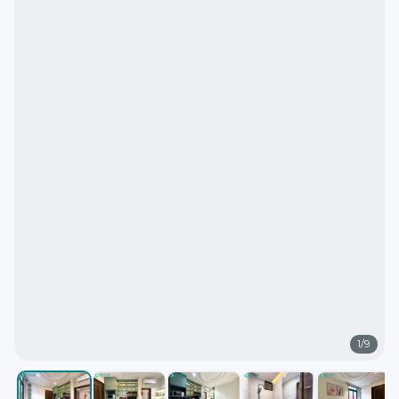
1
/
9