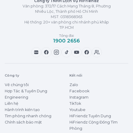
Công ty TNHH Dịch Vụ HiFriendz
Văn phòng: 372/17 Cách Mạng Tháng 8, Phường
Nhiêu Lộc, Thành phố Hồ Chí Minh
MST:
0318368363
Hệ thống: 20+ văn phòng chi nhánh phủ khắp
TP.HCM
Tổng đài
1900 2656
Zalo
Công ty
Kết nối
Về chúng tôi
Zalo
Hợp Tác & Tuyển Dụng
Facebook
Engineering
Instagram
Liên hệ
TikTok
Hành trình kiến tạo
Youtube
Tìm phòng nhanh chóng
HiFriendz Tuyển Dụng
Chính sách bảo mật
HiFriendz Cộng Đồng Tìm
Phòng