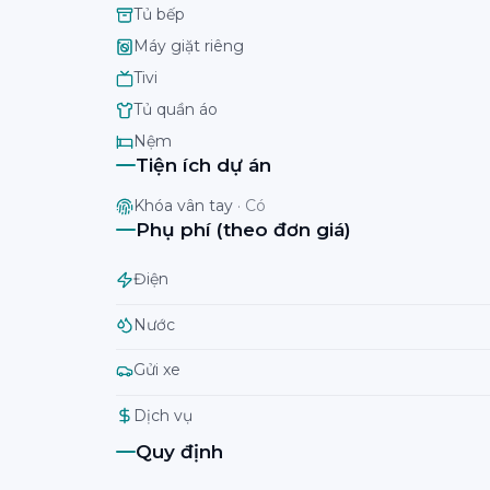
Tủ bếp
Máy giặt riêng
Tivi
Tủ quần áo
Nệm
Tiện ích dự án
Khóa vân tay
·
Có
Phụ phí (theo đơn giá)
Điện
Nước
Gửi xe
Dịch vụ
Quy định