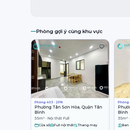
Phòng gợi ý cùng khu vực
Phòng 403 · 2PN
Phòng 
Phường Tân Sơn Hòa, Quận Tân
Phườn
Bình
Bình
55m² · Nội thất Full
35m² · 
Cửa sổ
Full nội thất
Thang máy
Ban