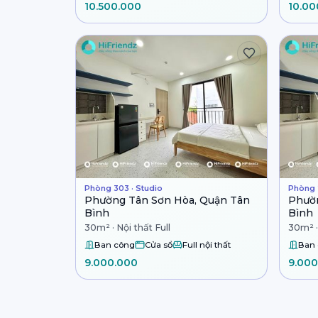
10.500.000
10.00
Phòng 303 · Studio
Phòng 
Phường Tân Sơn Hòa, Quận Tân
Phườn
Bình
Bình
30m² · Nội thất Full
30m² ·
Ban công
Cửa sổ
Full nội thất
Ban
9.000.000
9.000