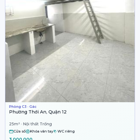
Phòng C3 · Gác
Phường Thới An, Quận 12
25m² · Nội thất Trống
Cửa sổ
Khóa vân tay
WC riêng
3.000.000