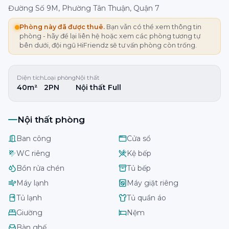
Đường Số 9M, Phường Tân Thuận, Quận 7
Phòng này đã được thuê.
Bạn vẫn có thể xem thông tin
phòng - hãy để lại liên hệ hoặc xem các phòng tương tự
bên dưới, đội ngũ HiFriendz sẽ tư vấn phòng còn trống.
Diện tích
Loại phòng
Nội thất
40m²
2PN
Nội thất Full
Nội thất phòng
Ban công
Cửa sổ
WC riêng
Kệ bếp
Bồn rửa chén
Tủ bếp
Máy lạnh
Máy giặt riêng
Tủ lạnh
Tủ quần áo
Giường
Nệm
Bàn ghế