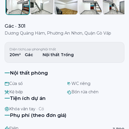
Gác · 301
Dương Quảng Hàm, Phường An Nhơn, Quận Gò Vấp
Diện tích
Loại phòng
Nội thất
20m²
Gác
Nội thất Trống
Nội thất phòng
Cửa sổ
WC riêng
Kệ bếp
Bồn rửa chén
Tiện ích dự án
Khóa vân tay
·
Có
Phụ phí (theo đơn giá)
Điện