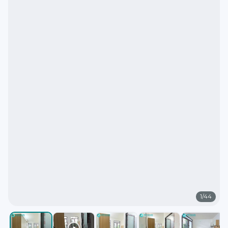
1
/
44