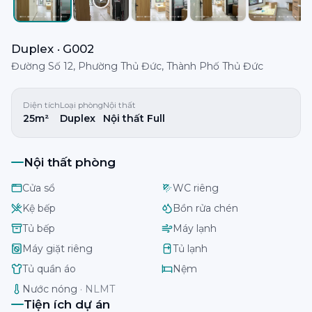
Duplex · G002
Đường Số 12, Phường Thủ Đức, Thành Phố Thủ Đức
Diện tích
Loại phòng
Nội thất
25m²
Duplex
Nội thất Full
Nội thất phòng
Cửa sổ
WC riêng
Kệ bếp
Bồn rửa chén
Tủ bếp
Máy lạnh
Máy giặt riêng
Tủ lạnh
Tủ quần áo
Nệm
Nước nóng
·
NLMT
Tiện ích dự án