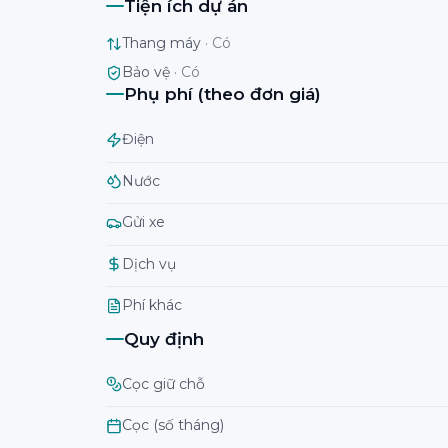
Tiện ích dự án
Thang máy
·
Có
Bảo vệ
·
Có
Phụ phí (theo đơn giá)
Điện
Nước
Gửi xe
Dịch vụ
Phí khác
Quy định
Cọc giữ chỗ
Cọc (số tháng)