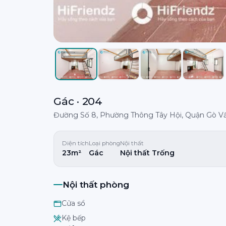
Gác · 204
Đường Số 8, Phường Thông Tây Hội, Quận Gò V
Diện tích
Loại phòng
Nội thất
23m²
Gác
Nội thất Trống
Nội thất phòng
Cửa sổ
Kệ bếp