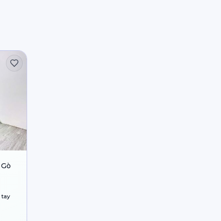
 Gò
 tay