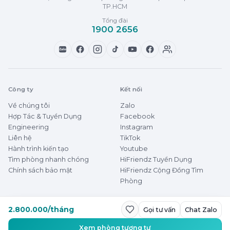
TP.HCM
Tổng đài
1900 2656
Zalo
Công ty
Kết nối
Về chúng tôi
Zalo
Hợp Tác & Tuyển Dụng
Facebook
Engineering
Instagram
Liên hệ
TikTok
Hành trình kiến tạo
Youtube
Tìm phòng nhanh chóng
HiFriendz Tuyển Dụng
Chính sách bảo mật
HiFriendz Cộng Đồng Tìm
Phòng
2.800.000/tháng
Gọi tư vấn
Chat Zalo
© 2026 HiFriendz
Thuê phòng dễ dàng
Xem phòng tương tự