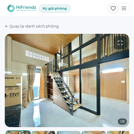
Ký gửi phòng
← Quay lại danh sách phòng
1
/
8