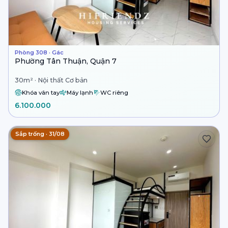
Phòng 308 · Gác
Phường Tân Thuận, Quận 7
30m² · Nội thất Cơ bản
Khóa vân tay
Máy lạnh
WC riêng
6.100.000
Sắp trống · 31/08