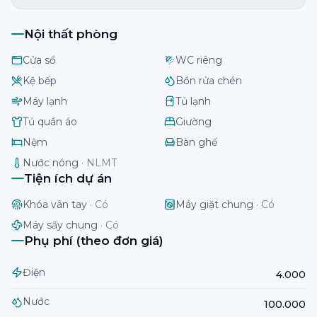
Nội thất phòng
Cửa sổ
WC riêng
Kệ bếp
Bồn rửa chén
Máy lạnh
Tủ lạnh
Tủ quần áo
Giường
Nệm
Bàn ghế
Nước nóng
·
NLMT
Tiện ích dự án
Khóa vân tay
·
Có
Máy giặt chung
·
Có
Máy sấy chung
·
Có
Phụ phí (theo đơn giá)
Điện
4.000
Nước
100.000