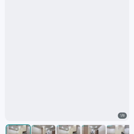
1
/
8