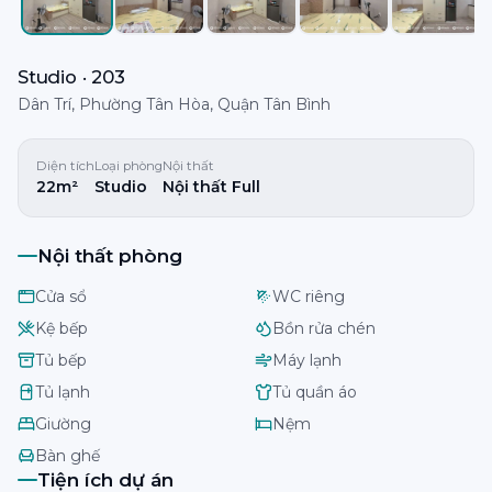
Studio · 203
Dân Trí, Phường Tân Hòa, Quận Tân Bình
Diện tích
Loại phòng
Nội thất
22m²
Studio
Nội thất Full
Nội thất phòng
Cửa sổ
WC riêng
Kệ bếp
Bồn rửa chén
Tủ bếp
Máy lạnh
Tủ lạnh
Tủ quần áo
Giường
Nệm
Bàn ghế
Tiện ích dự án