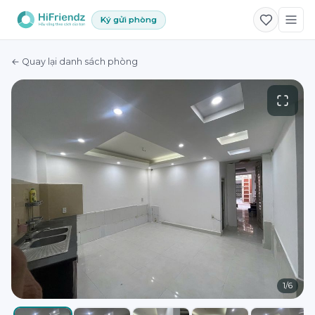
Ký gửi phòng
← Quay lại danh sách phòng
1
/
6