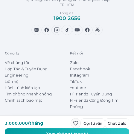
TP.HCM
Tổng đài
1900 2656
Zalo
Công ty
Kết nối
Về chúng tôi
Zalo
Hợp Tác & Tuyển Dụng
Facebook
Engineering
Instagram
Liên hệ
TikTok
Hành trình kiến tạo
Youtube
Tìm phòng nhanh chóng
HiFriendz Tuyển Dụng
Chính sách bảo mật
HiFriendz Cộng Đồng Tìm
Phòng
3.000.000/tháng
Gọi tư vấn
Chat Zalo
© 2026 HiFriendz
Thuê phòng dễ dàng
Xem phòng tương tự