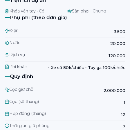
Tiện ích dự án
Khóa vân tay
·
Có
Sân phơi
·
Chung
Phụ phí (theo đơn giá)
Điện
3.500
Nước
20.000
Dịch vụ
120.000
Phí khác
• Xe số 80k/chiếc - Tay ga 100k/chiếc
Quy định
Cọc giữ chỗ
2.000.000
Cọc (số tháng)
1
Hợp đồng (tháng)
12
Thời gian giữ phòng
7