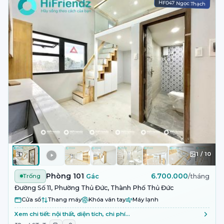
HF047 Ngọc Thạch
1
/
10
Phòng 101
6.700.000
Trống
Gác
/tháng
Đường Số 11, Phường Thủ Đức, Thành Phố Thủ Đức
Cửa sổ
Thang máy
Khóa vân tay
Máy lạnh
Xem chi tiết: nội thất, diện tích, chi phí…