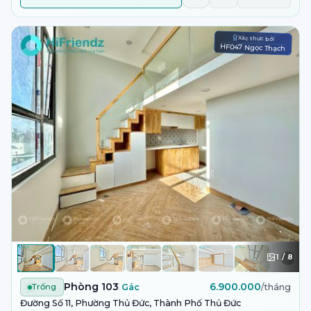
Xác thực bởi
HF047 Ngọc Thạch
1
/
8
Phòng 103
6.900.000
Trống
Gác
/tháng
Đường Số 11, Phường Thủ Đức, Thành Phố Thủ Đức