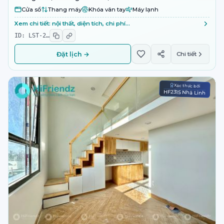
Cửa sổ
Thang máy
Khóa vân tay
Máy lạnh
Xem chi tiết: nội thất, diện tích, chi phí…
ID:
LST-2
…
Đặt lịch →
Chi tiết
Xác thực bởi
HF2315 Nhã Linh