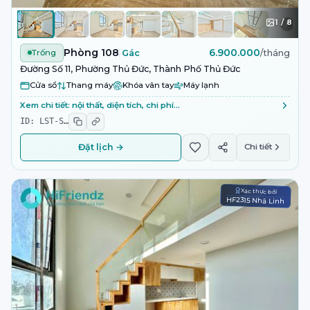
1
/
8
Phòng 108
6.900.000
Trống
Gác
/tháng
Đường Số 11, Phường Thủ Đức, Thành Phố Thủ Đức
Cửa sổ
Thang máy
Khóa vân tay
Máy lạnh
Xem chi tiết: nội thất, diện tích, chi phí…
ID:
LST-S
…
Đặt lịch →
Chi tiết
Xác thực bởi
HF2315 Nhã Linh