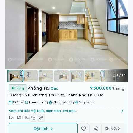
1
/
13
Phòng 115
7.300.000
Trống
Gác
/tháng
Đường Số 11, Phường Thủ Đức, Thành Phố Thủ Đức
Cửa sổ
Thang máy
Khóa vân tay
Máy lạnh
Xem chi tiết: nội thất, diện tích, chi phí…
ID:
LST-M
…
Đặt lịch →
Chi tiết