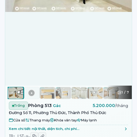
1
/
7
Phòng 513
5.200.000
Trống
Gác
/tháng
Đường Số 11, Phường Thủ Đức, Thành Phố Thủ Đức
Cửa sổ
Thang máy
Khóa vân tay
Máy lạnh
Xem chi tiết: nội thất, diện tích, chi phí…
ID:
LST-u
…