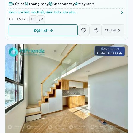
Cửa sổ
Thang máy
Khóa vân tay
Máy lạnh
Xem chi tiết: nội thất, diện tích, chi phí…
ID:
LST-C
…
Đặt lịch →
Chi tiết
Xác thực bởi
HF2315 Nhã Linh