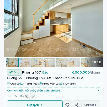
1
/
8
Phòng 107
6.900.000
Trống
Gác
/tháng
Đường Số 11, Phường Thủ Đức, Thành Phố Thủ Đức
Cửa sổ
Thang máy
Khóa vân tay
Máy lạnh
Xem chi tiết: nội thất, diện tích, chi phí…
ID:
LST-B
…
Đặt lịch →
Chi tiết