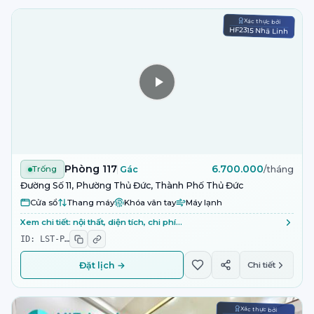
Xác thực bởi
HF2315 Nhã Linh
Phòng 117
6.700.000
Trống
Gác
/tháng
Đường Số 11, Phường Thủ Đức, Thành Phố Thủ Đức
Cửa sổ
Thang máy
Khóa vân tay
Máy lạnh
Xem chi tiết: nội thất, diện tích, chi phí…
ID:
LST-P
…
Đặt lịch →
Chi tiết
Xác thực bởi