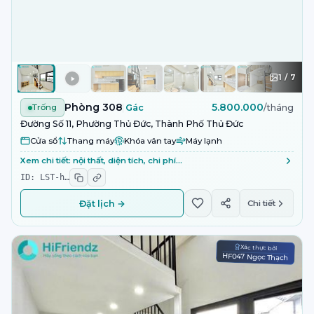
1
/
7
Phòng 308
5.800.000
Trống
Gác
/tháng
Đường Số 11, Phường Thủ Đức, Thành Phố Thủ Đức
Cửa sổ
Thang máy
Khóa vân tay
Máy lạnh
Xem chi tiết: nội thất, diện tích, chi phí…
ID:
LST-h
…
Đặt lịch →
Chi tiết
Xác thực bởi
HF047 Ngọc Thạch