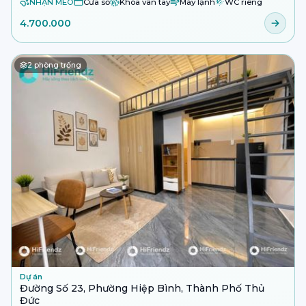
NHẬN MÈO
Cửa sổ
Khóa vân tay
Máy lạnh
WC riêng
4.700.000
2
phòng trống
Dự án
Đường Số 23, Phường Hiệp Bình, Thành Phố Thủ
Đức