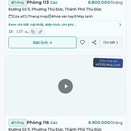
Phòng 113
6.800.000
Trống
Gác
/tháng
Đường Số 11, Phường Thủ Đức, Thành Phố Thủ Đức
Cửa sổ
Thang máy
Khóa vân tay
Máy lạnh
Xem chi tiết: nội thất, diện tích, chi phí…
ID:
LST-a
…
Đặt lịch →
Chi tiết
Xác thực bởi
HF2315 Nhã Linh
Phòng 116
6.900.000
Trống
Gác
/tháng
Đường Số 11, Phường Thủ Đức, Thành Phố Thủ Đức