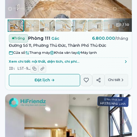
1
/
10
Phòng 111
6.800.000
Trống
Gác
/tháng
Đường Số 11, Phường Thủ Đức, Thành Phố Thủ Đức
Cửa sổ
Thang máy
Khóa vân tay
Máy lạnh
Xem chi tiết: nội thất, diện tích, chi phí…
ID:
LST-9
…
Đặt lịch →
Chi tiết
Xác thực bởi
HF2315 Nhã Linh