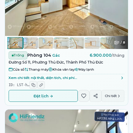
1
/
8
Phòng 104
6.900.000
Trống
Gác
/tháng
Đường Số 11, Phường Thủ Đức, Thành Phố Thủ Đức
Cửa sổ
Thang máy
Khóa vân tay
Máy lạnh
Xem chi tiết: nội thất, diện tích, chi phí…
ID:
LST-h
…
Đặt lịch →
Chi tiết
Xác thực bởi
HF2315 Nhã Linh