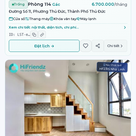
Phòng 114
6.700.000
Trống
Gác
/tháng
Đường Số 11, Phường Thủ Đức, Thành Phố Thủ Đức
Cửa sổ
Thang máy
Khóa vân tay
Máy lạnh
Xem chi tiết: nội thất, diện tích, chi phí…
ID:
LST-e
…
Đặt lịch →
Chi tiết
Xác thực bởi
HF2315 Nhã Linh