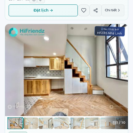
Đặt lịch →
Chi tiết
Xác thực bởi
HF2315 Nhã Linh
1
/
10