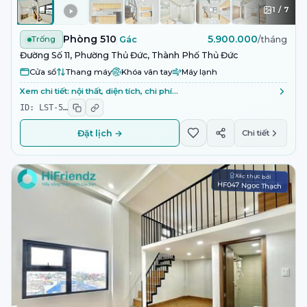
1
/
7
Phòng 510
5.900.000
Trống
Gác
/tháng
Đường Số 11, Phường Thủ Đức, Thành Phố Thủ Đức
Cửa sổ
Thang máy
Khóa vân tay
Máy lạnh
Xem chi tiết: nội thất, diện tích, chi phí…
ID:
LST-5
…
Đặt lịch →
Chi tiết
Xác thực bởi
HF047 Ngọc Thạch