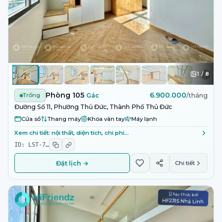
1
/
8
Phòng 105
6.900.000
Trống
Gác
/tháng
Đường Số 11, Phường Thủ Đức, Thành Phố Thủ Đức
Cửa sổ
Thang máy
Khóa vân tay
Máy lạnh
Xem chi tiết: nội thất, diện tích, chi phí…
ID:
LST-7
…
Đặt lịch →
Chi tiết
Xác thực bởi
HF2315 Nhã Linh