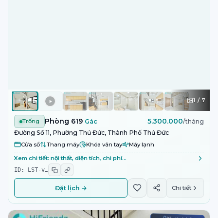
1
/
7
Phòng 619
5.300.000
Trống
Gác
/tháng
Đường Số 11, Phường Thủ Đức, Thành Phố Thủ Đức
Cửa sổ
Thang máy
Khóa vân tay
Máy lạnh
Xem chi tiết: nội thất, diện tích, chi phí…
ID:
LST-v
…
Đặt lịch →
Chi tiết