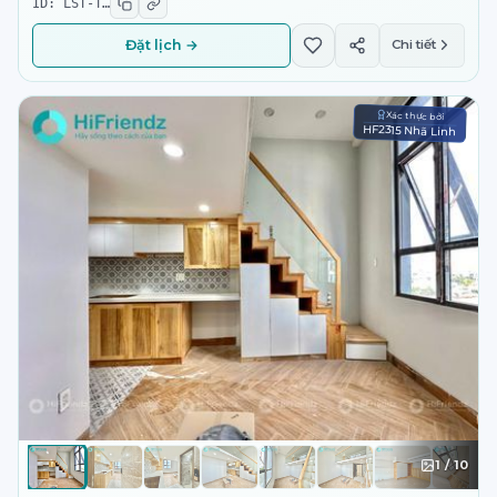
ID:
LST-T
…
Đặt lịch →
Chi tiết
Xác thực bởi
HF2315 Nhã Linh
1
/
10