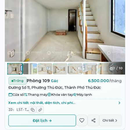
1
/
10
Phòng 109
6.500.000
Trống
Gác
/tháng
Đường Số 11, Phường Thủ Đức, Thành Phố Thủ Đức
Cửa sổ
Thang máy
Khóa vân tay
Máy lạnh
Xem chi tiết: nội thất, diện tích, chi phí…
ID:
LST-T
…
Đặt lịch →
Chi tiết