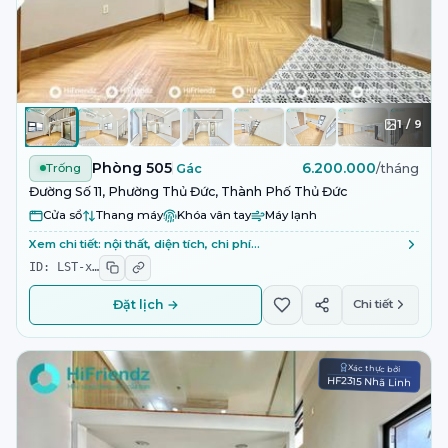
1
/
9
Phòng 505
6.200.000
Trống
Gác
/tháng
Đường Số 11, Phường Thủ Đức, Thành Phố Thủ Đức
Cửa sổ
Thang máy
Khóa vân tay
Máy lạnh
Xem chi tiết: nội thất, diện tích, chi phí…
ID:
LST-x
…
Đặt lịch →
Chi tiết
Xác thực bởi
HF2315 Nhã Linh