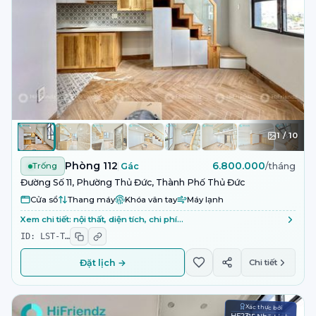
1
/
10
Phòng 112
6.800.000
Trống
Gác
/tháng
Đường Số 11, Phường Thủ Đức, Thành Phố Thủ Đức
Cửa sổ
Thang máy
Khóa vân tay
Máy lạnh
Xem chi tiết: nội thất, diện tích, chi phí…
ID:
LST-T
…
Đặt lịch →
Chi tiết
Xác thực bởi