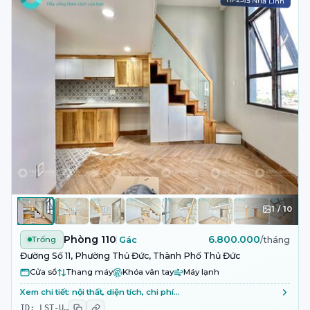
HF2315 Nhã Linh
1
/
10
Phòng 110
6.800.000
Trống
Gác
/tháng
Đường Số 11, Phường Thủ Đức, Thành Phố Thủ Đức
Cửa sổ
Thang máy
Khóa vân tay
Máy lạnh
Xem chi tiết: nội thất, diện tích, chi phí…
ID:
LST-U
…