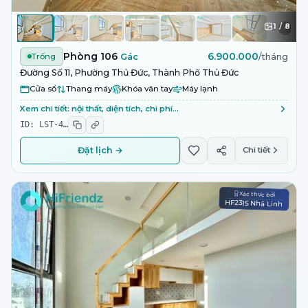
1
/
8
Phòng 106
6.900.000
Trống
Gác
/tháng
Đường Số 11, Phường Thủ Đức, Thành Phố Thủ Đức
Cửa sổ
Thang máy
Khóa vân tay
Máy lạnh
Xem chi tiết: nội thất, diện tích, chi phí…
ID:
LST-4
…
Đặt lịch →
Chi tiết
Xác thực bởi
HF2315 Nhã Linh