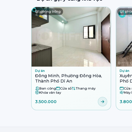
1
phòng trống
1
phòn
Dự án
Dự án
Đông Minh, Phường Đông Hòa,
Xuyên
Thành Phố Dĩ An
Phố D
Ban công
Cửa sổ
Thang máy
Cửa 
Khóa vân tay
Máy 
3.500.000
3.800