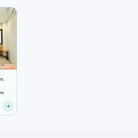
n,
áy