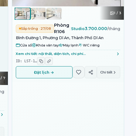
1
/
3
Phòng
3.700.000
Sắp trống · 27/08
Studio
/tháng
R106
Bình Đường 1, Phường Dĩ An, Thành Phố Dĩ An
Cửa sổ
Khóa vân tay
Máy lạnh
WC riêng
Xem chi tiết: nội thất, diện tích, chi phí…
ID:
LST-1
…
Đặt lịch →
Chi tiết
/
7
ng