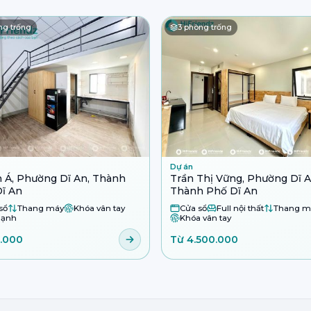
g trống
3
phòng trống
Dự án
 Á, Phường Dĩ An, Thành
Trần Thị Vững, Phường Dĩ A
ĩ An
Thành Phố Dĩ An
sổ
Thang máy
Khóa vân tay
Cửa sổ
Full nội thất
Thang m
lạnh
Khóa vân tay
.000
Từ 4.500.000