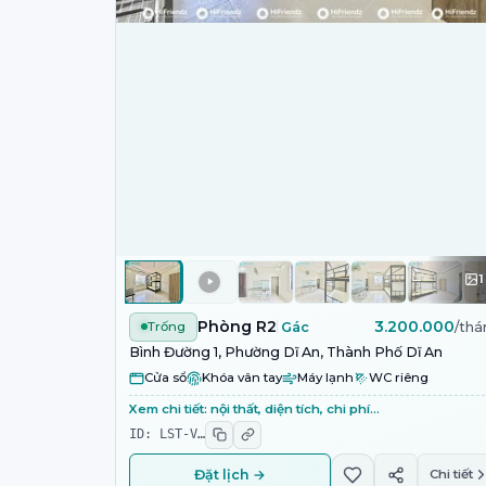
1
Phòng R2
3.200.000
Trống
Gác
/thá
Bình Đường 1, Phường Dĩ An, Thành Phố Dĩ An
Cửa sổ
Khóa vân tay
Máy lạnh
WC riêng
Xem chi tiết: nội thất, diện tích, chi phí…
ID:
LST-V
…
Đặt lịch →
Chi tiết