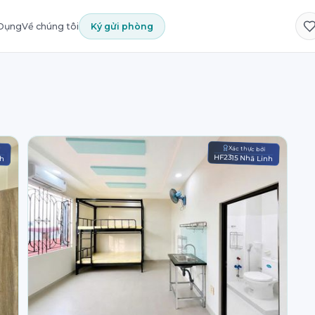
 Dụng
Về chúng tôi
Ký gửi phòng
Xác thực bởi
nh
HF2315 Nhã Linh