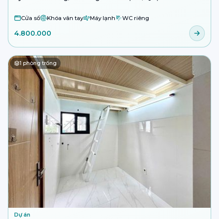
Cửa sổ
Khóa vân tay
Máy lạnh
WC riêng
4.800.000
1
phòng trống
Dự án