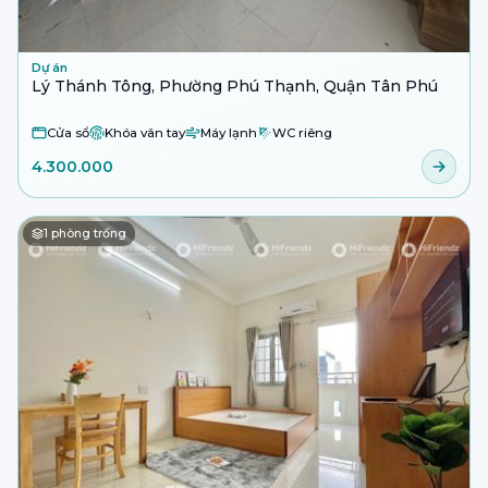
Dự án
Lý Thánh Tông, Phường Phú Thạnh, Quận Tân Phú
Cửa sổ
Khóa vân tay
Máy lạnh
WC riêng
4.300.000
1
phòng trống