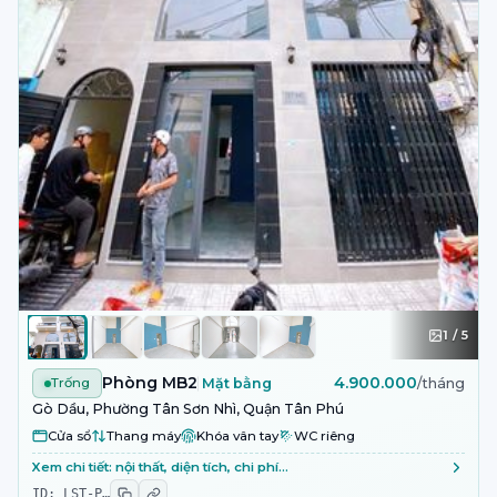
1
/
5
Phòng MB2
4.900.000
Trống
Mặt bằng
/tháng
Gò Dầu, Phường Tân Sơn Nhì, Quận Tân Phú
Cửa sổ
Thang máy
Khóa vân tay
WC riêng
Xem chi tiết: nội thất, diện tích, chi phí…
ID:
LST-P
…