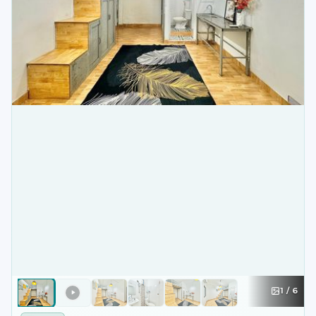
1
/
6