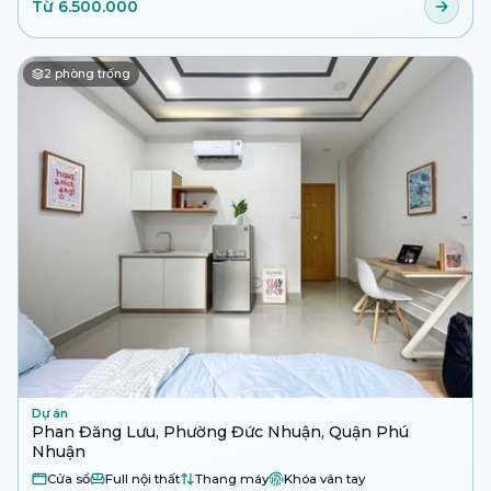
Từ 6.500.000
2
phòng trống
Dự án
Phan Đăng Lưu, Phường Đức Nhuận, Quận Phú
Nhuận
Cửa sổ
Full nội thất
Thang máy
Khóa vân tay