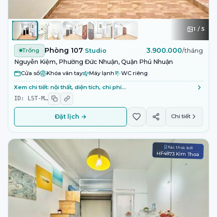
1
/
5
Phòng 107
3.900.000
Trống
Studio
/tháng
Nguyễn Kiệm, Phường Đức Nhuận, Quận Phú Nhuận
Cửa sổ
Khóa vân tay
Máy lạnh
WC riêng
Xem chi tiết: nội thất, diện tích, chi phí…
ID:
LST-M
…
Đặt lịch →
Chi tiết
Xác thực bởi
HF4873 Kim Thoa