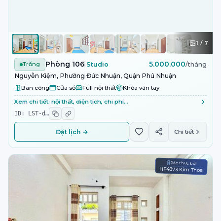
1
/
7
Phòng 106
5.000.000
Trống
Studio
/tháng
Nguyễn Kiệm, Phường Đức Nhuận, Quận Phú Nhuận
Ban công
Cửa sổ
Full nội thất
Khóa vân tay
Xem chi tiết: nội thất, diện tích, chi phí…
ID:
LST-d
…
Đặt lịch →
Chi tiết
Xác thực bởi
HF4873 Kim Thoa