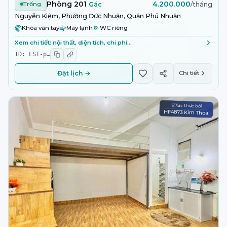
Phòng 201
4.200.000
Trống
Gác
/tháng
Nguyễn Kiệm, Phường Đức Nhuận, Quận Phú Nhuận
Khóa vân tay
Máy lạnh
WC riêng
Xem chi tiết: nội thất, diện tích, chi phí…
ID:
LST-p
…
Đặt lịch →
Chi tiết
Xác thực bởi
HF4873 Kim Thoa