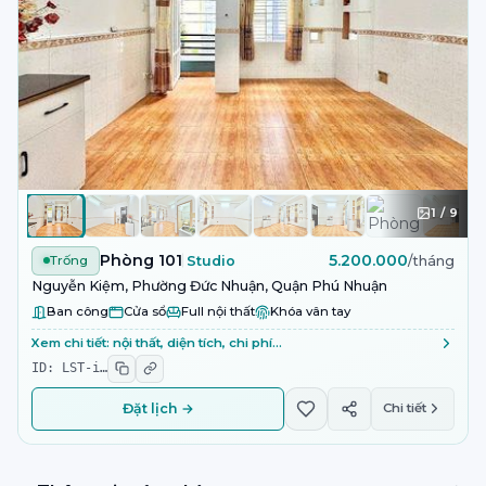
1
/
9
Phòng 101
5.200.000
Trống
Studio
/tháng
Nguyễn Kiệm, Phường Đức Nhuận, Quận Phú Nhuận
Ban công
Cửa sổ
Full nội thất
Khóa vân tay
Xem chi tiết: nội thất, diện tích, chi phí…
ID:
LST-i
…
Đặt lịch →
Chi tiết