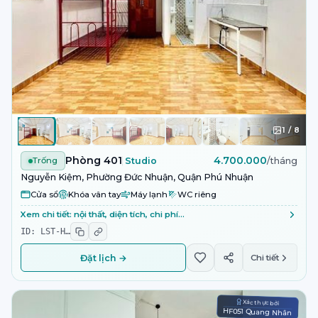
1
/
8
Phòng 401
4.700.000
Trống
Studio
/tháng
Nguyễn Kiệm, Phường Đức Nhuận, Quận Phú Nhuận
Cửa sổ
Khóa vân tay
Máy lạnh
WC riêng
Xem chi tiết: nội thất, diện tích, chi phí…
ID:
LST-H
…
Đặt lịch →
Chi tiết
Xác thực bởi
HF051 Quang Nhân