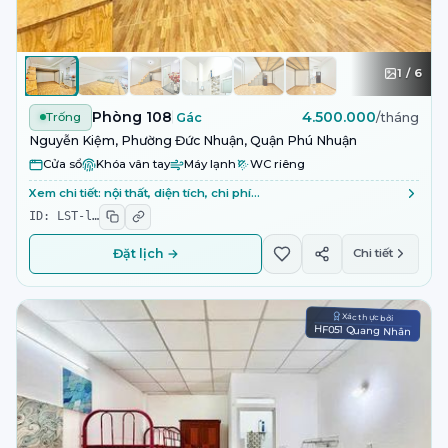
1
/
6
Phòng 108
4.500.000
Trống
Gác
/tháng
Nguyễn Kiệm, Phường Đức Nhuận, Quận Phú Nhuận
Cửa sổ
Khóa vân tay
Máy lạnh
WC riêng
Xem chi tiết: nội thất, diện tích, chi phí…
ID:
LST-l
…
Đặt lịch →
Chi tiết
Xác thực bởi
HF051 Quang Nhân